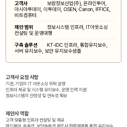
고객사
보람정보산업(주), 온라인투어,
아시아투데이, 이투데이, OSEN, Canon, IFFICE,
비트컴퓨터
제안 범위
정보시스템 인프라, IT아웃소싱
컨설팅 및 운영대행
구축 솔루션
KT-IDC 인프라, 통합유지보수,
서버 유지보수, 보안 유지보수샘플
서비스 이용약관
개인정보보호정책
㈜에이원네트웍스(이하 ‘회사’라 한다)는 고객님의
개인정보를 보호하고 이와 관련한 어려움을 신속하고
뉴스레터 구독신청
사이트맵
제1장 총칙
원활하게 처리할 수 있도록 개인정보보호정책을 수립하여
고객사 요청 사항
실천하고 있습니다. 회사의 개인정보보호정책은 관련 법률
이메일 주소를 남겨 주시면 에이원 뉴스레터를 보내드립니다.
및 정부 지침의 변경과 회사의 내부 정책 변화에 따라
기관, 기업의 IT 아웃소싱 위탁 운영
제1조 (목적)
IT업계 정보와 관련 소식을 만나보세요.
변경될 수 있으며, 수시로 방문하셔서 그 내용을 확인하여
뉴스레터 구독신청
인프라 제공 및 시스템 유지보수, 운영 인력 지원
개인정보 수집 및 이용 동의 약관
주시기 바랍니다.
이 약관은 ㈜에이원네트웍스(이하 "회사")가 제공하는
SNS 공유하기
정보시스템의 안정성 및 연속성 확보
이메일
*
이메일 주소를 남겨 주시면 에이원 뉴스레터를 보내드립니다.
서버호스팅 및 코로케이션 서비스(이하 “서비스”)를
ITO서비스
IDC
IT업계 정보와 관련 소식을 만나보세요.
이용함에 있어, “회사”와 “이용고객”(이하 “고객”)의
제1조(개인정보의 처리목적)
ㆍ수집항목 : 담당자명, 업체명, 연락처, 이메일, 내용
권리와 의무 및 책임 기타 제반 사항을 규정함을 목적으로
ㆍ수집목적 : 서비스 상담, 견적 상담, 기술 문의, 기타 문의
회사는 다음의 목적을 위하여 개인정보를 처리합니다.
이메일
*
합니다.
개인정보 수집 및 이용 동의 약관
*
제안사 역할
요청
처리하고 있는 개인정보는 다음의 목적 이외의 용도로는
ITO서비스
IDC
ㆍ이용기간 : 원칙적으로 개인정보 수집 및 이용보전이
이용되지 않으며, 이용 목적이 변경되는 경우에는 별도의
고객 맞춤형 인프라 컨설팅 및 제공
카카오
페이스북
트위터
ㆍ수집항목 : 이메일
달성된 후에 해당 정보를 지체없이 파기합니다.
동의를 받는 등 필요한 조치를 이행할 예정입니다.
하드웨어, 솔루션, 보안솔루션 제조사 협력체계를 통한 유지보수
제2조 (용어의 정의)