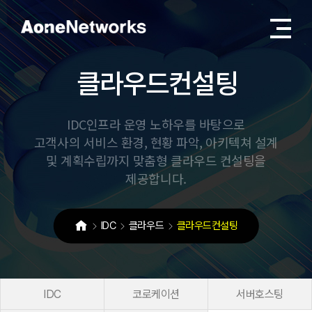
클
라
우
드
컨
설
팅
IDC인프라 운영 노하우를 바탕으로
고객사의 서비스 환경, 현황 파악, 아키텍쳐 설계
및 계획수립까지 맞춤형 클라우드 컨설팅을
제공합니다.
IDC
클라우드
클라우드컨설팅
IDC
코로케이션
서버호스팅