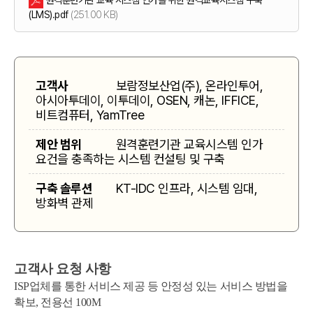
원격훈련기관 교육 시스템 인가를 위한 원격교육시스템 구축
(251.00 KB)
(LMS).pdf
고객사
보람정보산업(주), 온라인투어,
아시아투데이, 이투데이, OSEN, 캐논, IFFICE,
비트컴퓨터, YamTree
제안 범위
원격훈련기관 교육시스템 인가
요건을 충족하는 시스템 컨설팅 및 구축
구축 솔루션
KT-IDC 인프라, 시스템 임대,
방화벽 관제
서비스 이용약관
개인정보보호정책
고객사 요청 사항
㈜에이원네트웍스(이하 ‘회사’라 한다)는 고객님의
개인정보를 보호하고 이와 관련한 어려움을 신속하고
ISP업체를 통한 서비스 제공 등 안정성 있는 서비스 방법을
뉴스레터 구독신청
사이트맵
제1장 총칙
원활하게 처리할 수 있도록 개인정보보호정책을 수립하여
확보, 전용선 100M
실천하고 있습니다. 회사의 개인정보보호정책은 관련 법률