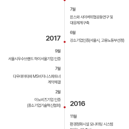
7월
윈스와 사이버위협공동연구 및
대응체계구축
6월
2017
강소기업인증(서울시, 고용노동부선정)
9월
서울시우수브랜드 하이서울기업 인증
7월
다우데이타와 MS비지니스파트너
계약체결
2월
이노비즈기업 인증
2016
(중소기업기술혁신협회)
11월
환경정화시설 모니터링 시스템