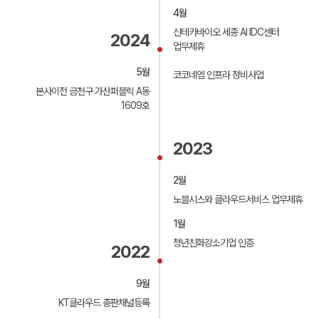
4월
신테카바이오 세종 AI IDC센터
2024
업무제휴
5월
코코네엠 인프라 정비사업
본사이전 금천구 가산퍼블릭 A동
1609호
2023
2월
노블시스와 클라우드서비스 업무제휴
1월
청년친화강소기업 인증
2022
9월
KT클라우드 총판채널등록