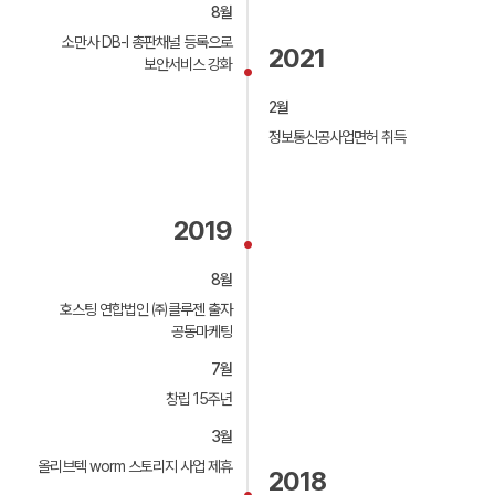
8월
소만사 DB-I 총판채널 등록으로
2021
보안서비스 강화
2월
정보통신공사업면허 취득
2019
8월
호스팅 연합법인 ㈜클루젠 출자
공동마케팅
7월
창립 15주년
3월
올리브텍 worm 스토리지 사업 제휴
2018