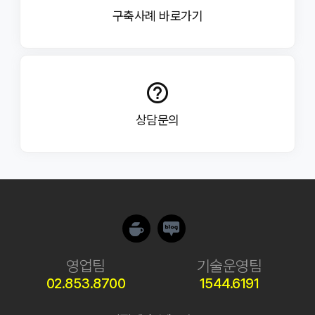
회사의 개인정보보호정책에 따라 보호를 받습니다.
구축사례 바로가기
④고객의 연령이 만 14세 미만의 아동인 경우
개인정보보호를 위하여 회사의 홈페이지에 회원가입 시
반드시 회사가 지정한 양식으로 된 법정 대리인(보호자)의
동의서를 첨부해야만 합니다.
help_outline
제8조 (이용 신청 승낙)
① 회사는 고객이 제7조에서 정한 사항을 정확히 기재하여
상담문의
이용 신청을 하였을 때 특별한 사정이 없는 한 접수 순서에
따라서 이용 신청을 승낙합니다.
②회사는 다음 각호에 대해서는 서비스 신청을 거절할 수
있습니다.
1.비 실명으로 서비스를 신청하는 경우
2.타인 명의를 사용하여 서비스를 신청한 경우
3.신청서의 내용을 허위로 기재한 경우
4.자사 또는 타사 서비스 이용 중 네트워크 장애를
유발하는 공격을 받은 전례가 있거나, 그와 유사한
서비스로 기존 고객의 정상적인 서비스 이용에 악영향을 줄
것으로 판단되는 경우
5.국내법 혹은 국제법상의 불법적인 홈페이지를 운영하는
경우 (예: 불법 성인물, 불법 도박, 반 국가 이적 단체 등)
영업팀
기술운영팀
6.회사의 다른 서비스 이용 요금을 체납하고 있는 경우
7.과거 서비스 이용 비용의 연체 이력 혹은 불량 사용
02.853.8700
1544.6191
이력이 있는 경우
③회사는 다음 각호의 경우에는 승낙을 유보할 수
있습니다.