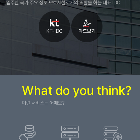
고객님의 취향과 관심분야의 파악 및 자취 추적, 각종
입주한 국가 주요 정보 보호시설로서의 역할을 하는 대표 IDC
①이 약관은 회사의 홈페이지(http://www.nidc.kr)에
이벤트 참여 정도 및 방문 회수 파악 등을 통한 타겟 마케팅
공지함으로써 효력이 발생합니다.
및 개인 맞춤 서비스 제공
②회사가 약관을 개정할 경우에는 시행일자 및 개정사유를
② 쿠키 설정 거부 방법
명시하여 현행 약관과 함께 회사의 홈페이지 초기화면에
고객님은 쿠키 설치에 대해 거부할 수 있습니다. 단, 쿠키
시행일자 이전부터 7일 이상 게시합니다.
설치를 거부하였을 경우 로그인이 필요한 일부 서비스의
③고객은 변경된 약관에 동의하지 않을 경우 이의를
KT-IDC
약도보기
이용이 어려울 수 있습니다. (설정방법, IE 기준) 웹
제기할 수 있으며, 변경된 약관의 효력 발생일로부터 7일
브라우저 상단의 도구 > 인터넷 옵션 > 개인정보 > 사이트
이후에도 거부의사를 표시하지 아니하고 서비스를 계속
차단
사용할 경우 약관의 변경 사항에 동의한 것으로
간주됩니다.
제6조(개인정보 관리책임자)
① 회사는 개인정보 처리에 관한 업무를 총괄해서
제4조 (약관 외 적용)
책임지고, 개인정보 처리와 관련한 고객님의 불만처리 및
피해구제 등을 위하여 아래와 같이 개인정보 관리책임자 및
이 약관에 명시되지 아니한 사항에 대해서는 관계법령, 상/
담당부서를 지정하여 운영하고 있습니다.
관례 및 홈페이지에 명시된 서비스별 안내에 따릅니다.
② 개인정보관리책임자
What do you think?
ㆍ부서 : 기술운영팀
ㆍ성명 : 개인정보 관리책임자 : 이광희 팀장
ㆍ전화 : 1544-6191
제2장 서비스 이용계약
이런 서비스는 어때요?
제7조(개인정보관련 신고 및 분쟁조정)
제5조 (자율 계약의 원칙)
① 개인정보침해에 대한 신고, 상담이 필요하신 경우에는
고객은 반드시 타인의 강요나 강매가 아닌 자의로만 서비스
한국정보보호진흥원(KISA) 개인 정보 침해신고센터로
이용계약을 체결할 수 있으며, 계약체결 전에 미리
문의하시기 바랍니다. 또한, 귀하가 개인정보침해를 통한
이용약관을 읽고 동의한 후에 서비스 이용계약을 신청해야
금전적, 정신적 피해를 입으신 경우에는
합니다.
개인정보분쟁조정위원회에 피해구제를 신청하실 수